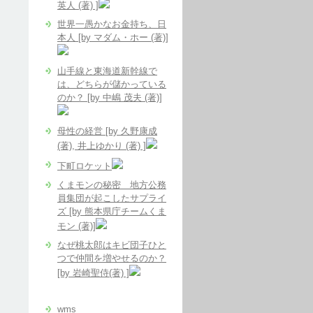
英人 (著) ]
世界一愚かなお金持ち、日
本人 [by マダム・ホー (著)]
山手線と東海道新幹線で
は、どちらが儲かっている
のか？ [by 中嶋 茂夫 (著)]
母性の経営 [by 久野康成
(著), 井上ゆかり (著) ]
下町ロケット
くまモンの秘密 地方公務
員集団が起こしたサプライ
ズ [by 熊本県庁チームくま
モン (著)]
なぜ桃太郎はキビ団子ひと
つで仲間を増やせるのか？
[by 岩崎聖侍(著) ]
wms