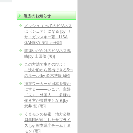
過去のお知らせ
メッシュ すべてのビジネス
は〈シェア〉になる [by リ
サ・ガンスキー著 LISA
GANSKY 実川元子訳]
間違いだらけのビジネス戦
略[by 山田修 (著)]
この方法で生きのびよ！
―沈む船から脱出できる5つ
のルール[by 鈴木博毅 (著)]
潜在ワーカーが日本を豊か
にする―――シニア、主婦
（夫）、外国人……多様な
働き方が救世主となる[by
武井 繁 (著)]
くまモンの秘密 地方公務
員集団が起こしたサプライ
ズ [by 熊本県庁チームくま
モン (著)]