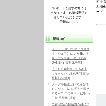
司夫 
2149
*
レポートご請求の方には
ード
当サイトよりの情報配信を
させていただきます。
詳細は
こちら
新着10件
メッシュ すべてのビジネス
は〈シェア〉になる [by リ
サ・ガンスキー著 LISA
GANSKY 実川元子訳]
「借金100億円」でも不安
にならないお金の教科書[by
北川邦弘(著)]
グーグル検索だけでお金持
ちになる方法-貧乏人が激怒
する2020年のマネー戦略[by
午堂 登紀雄 (著)]
図解 究極の判断力を身につ