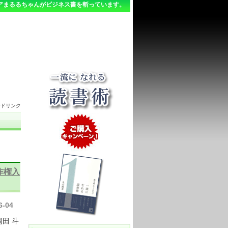
アまるるちゃんがビジネス書を斬っています。
ードリンク
作権入
6-04
田 斗