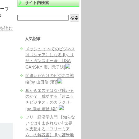
サイト内検索
たキーワ
は
を読む
人気記事
メッシュ すべてのビジネス
は〈シェア〉になる [by リ
サ・ガンスキー著 LISA
GANSKY 実川元子訳]
間違いだらけのビジネス戦
略[by 山田修 (著)]
耳かきエステはなぜ儲かる
のか？ 成功する「超ニッ
チビジネス」のカラクリ
[by 鬼頭 宏昌 (著)]
フリー経済学入門 【知らな
いではすまされない! 世界
を支配する「フリーミア
ム」の解説書】 [by 苫米地