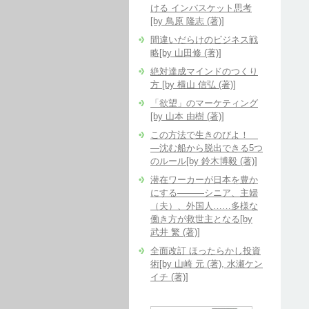
ける インバスケット思考
[by 鳥原 隆志 (著)]
間違いだらけのビジネス戦
略[by 山田修 (著)]
絶対達成マインドのつくり
方 [by 横山 信弘 (著)]
「欲望」のマーケティング
[by 山本 由樹 (著)]
この方法で生きのびよ！
―沈む船から脱出できる5つ
のルール[by 鈴木博毅 (著)]
潜在ワーカーが日本を豊か
にする―――シニア、主婦
（夫）、外国人……多様な
働き方が救世主となる[by
武井 繁 (著)]
全面改訂 ほったらかし投資
術[by 山崎 元 (著), 水瀬ケン
イチ (著)]