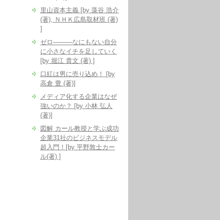
里山資本主義 [by 藻谷 浩介
(著), ＮＨＫ広島取材班 (著)
]
ゼロ―――なにもない自分
に小さなイチを足していく
[by 堀江 貴文 (著) ]
口紅は男に売り込め！ [by
高倉 豊 (著)]
メディア化する企業はなぜ
強いのか？ [by 小林 弘人
(著)]
図解 カール教授と学ぶ成功
企業31社のビジネスモデル
超入門！[by 平野敦士カー
ル(著) ]