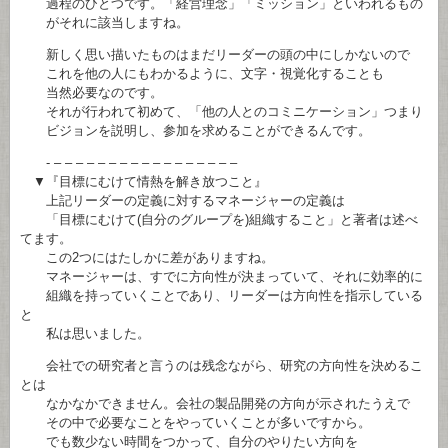
過程のひとつです。「経営理念」「ミッション」といわれるもの
がそれに該当しますね。
新しく思い描いたものはまだリーダーの頭の中にしかないので
これを他の人にもわかるように、文字・視覚化することも
当然必要なのです。
それが行われて初めて、「他の人とのコミニケーション」つまり
ビジョンを説明し、参加を求めることができるんです。
- – – – – – – – – – – – – – – – – –
▼『目標にむけて情熱を解き放つこと』
上記リーダーの定義に対するマネージャーの定義は
「目標にむけて(自分のグループを)組織すること」と著者は述べ
てます。
この2つにはたしかに差がありますね。
マネージャーは、すでに方向性が決まっていて、それに効率的に
組織を持っていくことであり、リーダーは方向性を指示している
と
私は思いました。
会社での研究者と言うのは残念ながら、研究の方向性を決めるこ
とは
なかなかできません。会社の製品開発の方向が示されたうえで
その中で必要なことをやっていくことが多いですから。
でも数少ない時間をつかって、自分のやりたい方向を