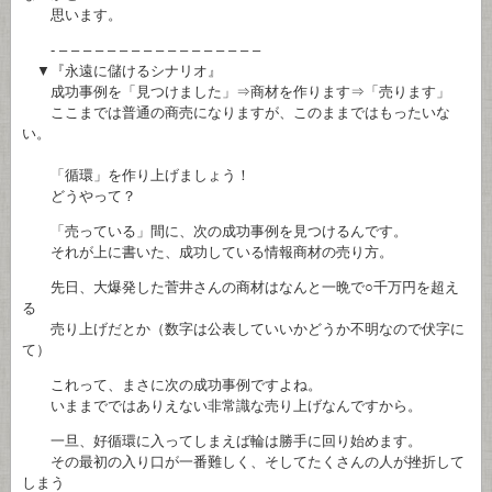
思います。
- – – – – – – – – – – – – – – – – –
▼『永遠に儲けるシナリオ』
成功事例を「見つけました」⇒商材を作ります⇒「売ります」
ここまでは普通の商売になりますが、このままではもったいな
い。
「循環」を作り上げましょう！
どうやって？
「売っている」間に、次の成功事例を見つけるんです。
それが上に書いた、成功している情報商材の売り方。
先日、大爆発した菅井さんの商材はなんと一晩で○千万円を超え
る
売り上げだとか（数字は公表していいかどうか不明なので伏字に
て）
これって、まさに次の成功事例ですよね。
いままでではありえない非常識な売り上げなんですから。
一旦、好循環に入ってしまえば輪は勝手に回り始めます。
その最初の入り口が一番難しく、そしてたくさんの人が挫折して
しまう