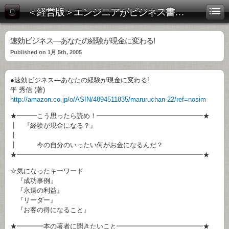
＜経営版＞エンジニアがビジネス書を斬る！
速効ビジネス―あなたの経験が現金に変わる!
Published on 1月 5th, 2005
●速効ビジネス―あなたの経験が現金に変わる!
平 秀信 (著)
http://amazon.co.jp/o/ASIN/4894511835/maruruchan-22/ref=nosim
★━━━こう思ったら読め！━━━━━━━━━━━━━━━━★
┃ 『経験が現金になる？』
┃
┃ 今の自分のいったい何がお金になるんだ？
★━━━━━━━━━━━━━━━━━━━━━━━━━━━━★
☆気になったキーワード
『成功事例』
『永遠の利益』
『リーダー』
『お客の得になること』
★━━━━本の著者に聞きたいこと━━━━━━━━━━━━━★