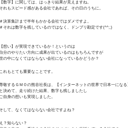
字】に関しては、はっきり結果が見えますね。
もスピード感がある会社であれば、その日のうちに。
算集計まで半年もかかる会社ではダメですよ。
れは数字を残しているのではなく、ドンブリ勘定です(^^;;)
い】が実現できているか！というのは
のやりたい方向に成果が出ているのはもちろんですが
中になくてはならない会社になっているかどうか？
れもとても重要なことです。
するＧＭＯの熊谷社長は、【インターネットの世界で日本一になる
めて、走り続けた結果、数字も残しましたし
自身の想いも実現しました。
て、なくてはならない会社ですよね？
？知らない？