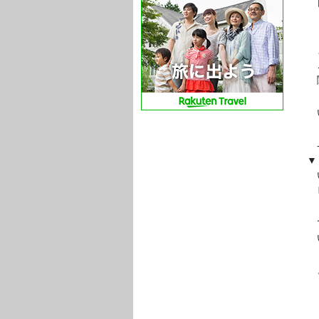
日本
ドメ
まる
この
関
い
- – 
▼『
いま
ビ
で
いろ
と
【