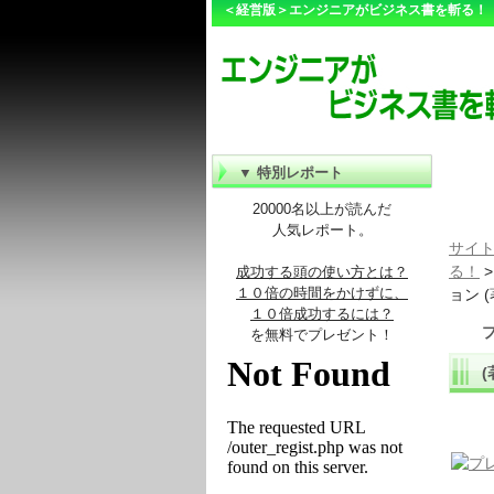
＜経営版＞エンジニアがビジネス書を斬る！
▼ 特別レポート
20000名以上が読んだ
人気レポート。
サイト
る！
成功する頭の使い方とは？
１０倍の時間をかけずに、
ョン (
１０倍成功するには？
を無料でプレゼント！
(