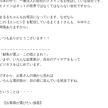
の中で、一番法人の会社のドメインをお世話している会社です。
インはネットの世界ではなくてはならない会社ですから。
るちゃんもお世話になっています。なぜなら
【エンビジ】を配信しているまぐまぐさんも、ＧＭＯと
係ありますから♪
つもありがとうございます！！
– – – – – – – – – – – – – – – –
顧客が選ぶ－この指とまれ！』
や、いろんな起業家が、自分のアイデアをもって
ジネスをはじめています。
すから、お客さんの側から見れば
んな選択肢が、目の前に並んでいる状況ですね。
いうことは・・・・
お客様が選びたい放題】