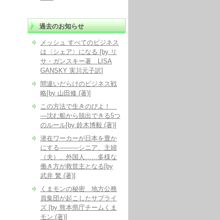
過去のお知らせ
メッシュ すべてのビジネス
は〈シェア〉になる [by リ
サ・ガンスキー著 LISA
GANSKY 実川元子訳]
間違いだらけのビジネス戦
略[by 山田修 (著)]
この方法で生きのびよ！
―沈む船から脱出できる5つ
のルール[by 鈴木博毅 (著)]
潜在ワーカーが日本を豊か
にする―――シニア、主婦
（夫）、外国人……多様な
働き方が救世主となる[by
武井 繁 (著)]
くまモンの秘密 地方公務
員集団が起こしたサプライ
ズ [by 熊本県庁チームくま
モン (著)]