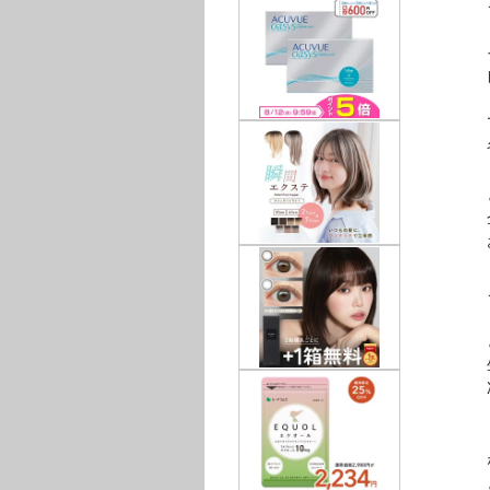
こん
それ
自分
でも
名ば
と
企業
お
こう
とい
生活
次
なの
とい