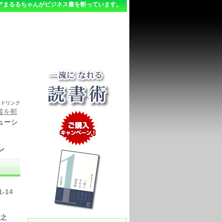
アまるるちゃんがビジネス書を斬っています。
ードリンク
書を斬
ューシ
ン
1-14
寛之