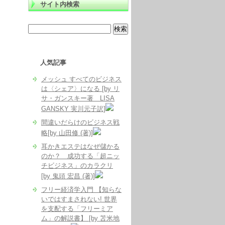
サイト内検索
人気記事
メッシュ すべてのビジネス
は〈シェア〉になる [by リ
サ・ガンスキー著 LISA
GANSKY 実川元子訳]
間違いだらけのビジネス戦
略[by 山田修 (著)]
耳かきエステはなぜ儲かる
のか？ 成功する「超ニッ
チビジネス」のカラクリ
[by 鬼頭 宏昌 (著)]
フリー経済学入門 【知らな
いではすまされない! 世界
を支配する「フリーミア
ム」の解説書】 [by 苫米地