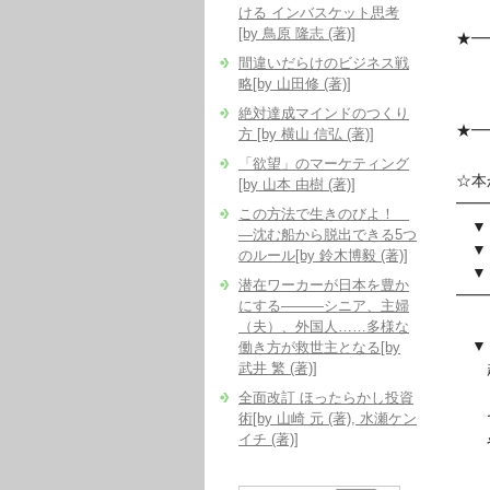
ける インバスケット思考
[by 鳥原 隆志 (著)]
★━
『
間違いだらけのビジネス戦
略[by 山田修 (著)]
数
絶対達成マインドのつくり
★━
方 [by 横山 信弘 (著)]
「欲望」のマーケティング
☆本
[by 山本 由樹 (著)]
━━
この方法で生きのびよ！
▼『
―沈む船から脱出できる5つ
▼
のルール[by 鈴木博毅 (著)]
▼『
潜在ワーカーが日本を豊か
━━
にする―――シニア、主婦
（夫）、外国人……多様な
▼『
働き方が救世主となる[by
武井 繁 (著)]
起
全面改訂 ほったらかし投資
術[by 山崎 元 (著), 水瀬ケン
でも
イチ (著)]
やっ