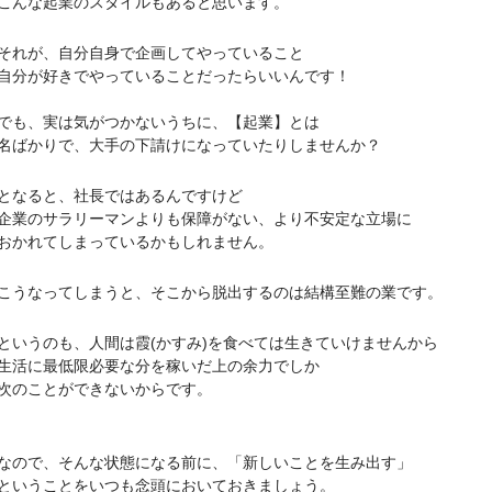
な起業のスタイルもあると思います。
が、自分自身で企画してやっていること
が好きでやっていることだったらいいんです！
、実は気がつかないうちに、【起業】とは
かりで、大手の下請けになっていたりしませんか？
なると、社長ではあるんですけど
のサラリーマンよりも保障がない、より不安定な立場に
かれてしまっているかもしれません。
なってしまうと、そこから脱出するのは結構至難の業です。
うのも、人間は霞(かすみ)を食べては生きていけませんから
に最低限必要な分を稼いだ上の余力でしか
のことができないからです。
で、そんな状態になる前に、「新しいことを生み出す」
うことをいつも念頭においておきましょう。