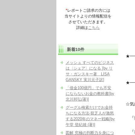
*
レポートご請求の方には
当サイトよりの情報配信を
させていただきます。
詳細は
こちら
新着10件
★━
『プ
メッシュ すべてのビジネス
は〈シェア〉になる [by リ
サ・ガンスキー著 LISA
ト
GANSKY 実川元子訳]
★━
「借金100億円」でも不安
にならないお金の教科書[by
北川邦弘(著)]
☆気
グーグル検索だけでお金持
ちになる方法-貧乏人が激怒
『
する2020年のマネー戦略[by
午堂 登紀雄 (著)]
『
図解 究極の判断力を身につ