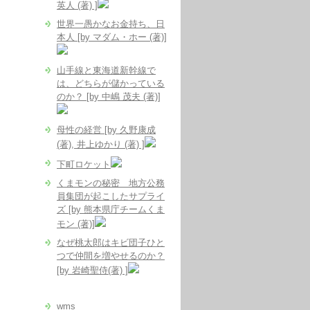
英人 (著) ]
世界一愚かなお金持ち、日
本人 [by マダム・ホー (著)]
山手線と東海道新幹線で
は、どちらが儲かっている
のか？ [by 中嶋 茂夫 (著)]
母性の経営 [by 久野康成
(著), 井上ゆかり (著) ]
下町ロケット
くまモンの秘密 地方公務
員集団が起こしたサプライ
ズ [by 熊本県庁チームくま
モン (著)]
なぜ桃太郎はキビ団子ひと
つで仲間を増やせるのか？
[by 岩崎聖侍(著) ]
wms