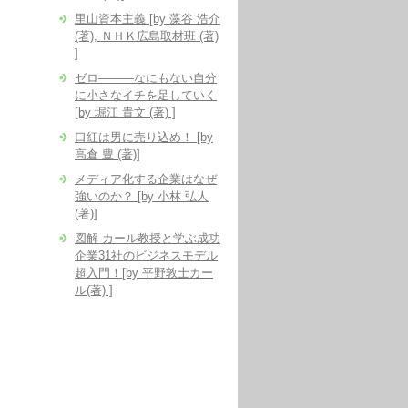
里山資本主義 [by 藻谷 浩介
(著), ＮＨＫ広島取材班 (著)
]
ゼロ―――なにもない自分
に小さなイチを足していく
[by 堀江 貴文 (著) ]
口紅は男に売り込め！ [by
高倉 豊 (著)]
メディア化する企業はなぜ
強いのか？ [by 小林 弘人
(著)]
図解 カール教授と学ぶ成功
企業31社のビジネスモデル
超入門！[by 平野敦士カー
ル(著) ]