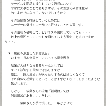
サービスや商品を提供していく過程において
非常に大事なことでありますが、その差別化や個性化が
独りよがりになっていないでしょうか？
その危険性を排除していくためには
ユーザーの気持ちに一歩でも近づくことが大事です。
その過程を省略して、ビジネスを展開していっても・・・
砂上の楼閣としていつしか崩れてしまう運命にあるのですか
ら・・。
- – – – – – – – – – – – – – – – – –
▼『感動を創造した洞窟風呂』
いまや、日本全国どこにいっても温泉温泉。
温泉が大好きなまるるちゃんとしては
すごく歓迎する風潮ではありますが
逆に、「露天風呂」があったりするのは珍しくなくて
それ自体で感激するということはまずなくなってしまったような
気がします。
しかし、、後藤さんの旅館「新明館」では
洞窟風呂がある。。。それも
後藤さんが手で掘った。３年がかりで