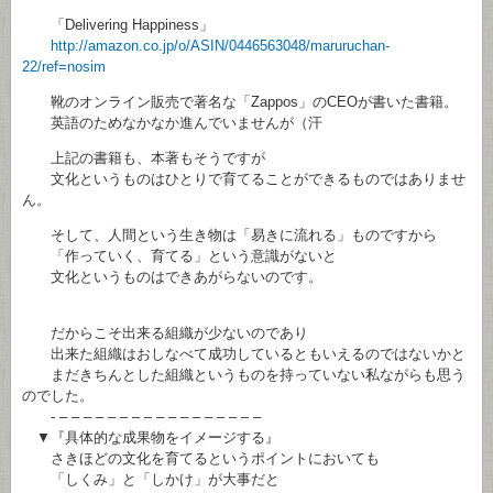
「Delivering Happiness」
http://amazon.co.jp/o/ASIN/0446563048/maruruchan-
22/ref=nosim
靴のオンライン販売で著名な「Zappos」のCEOが書いた書籍。
英語のためなかなか進んでいませんが（汗
上記の書籍も、本著もそうですが
文化というものはひとりで育てることができるものではありませ
ん。
そして、人間という生き物は「易きに流れる」ものですから
「作っていく、育てる」という意識がないと
文化というものはできあがらないのです。
だからこそ出来る組織が少ないのであり
出来た組織はおしなべて成功しているともいえるのではないかと
まだきちんとした組織というものを持っていない私ながらも思う
のでした。
- – – – – – – – – – – – – – – – – –
▼『具体的な成果物をイメージする』
さきほどの文化を育てるというポイントにおいても
「しくみ」と「しかけ」が大事だと