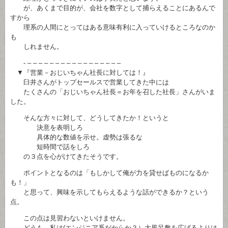
が、あくまで目的が、会社を数字として捕らえることにあるんで
すから
理系の人間にとってはある意味有利に入っていけるところなのか
も
しれません。
- – – – – – – – – – – – – – – – – –
▼『営業－おじいちゃん社長に対しては！』
臼井さんがトップセールスで営業してきた中には
たくさんの「おじいちゃん社長＝お年を召した社長」さんがいま
した。
そんな方々に対して、どうしてきたか！というと
決意を表明しろ
具体的な数値を示せ。虚勢は張るな
短時間で話をしろ
の３点を心がけてきたそうです。
ポイントとなるのは「もしかして俺が力を貸せばものになるか
も！」
と思って、興味を示してもらえるような話ができるか？という
点。
この点は見習わないといけません。
どうも、私は(エンジニア系だからか？）大風呂敷を広げるよりは