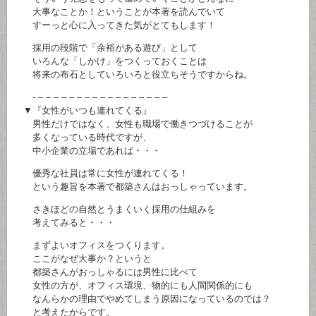
大事なことか！ということが本著を読んでいて
すーっと心に入ってきた気がとてもします！
採用の段階で「余裕がある遊び」として
いろんな「しかけ」をつくっておくことは
将来の布石としていろいろと役立ちそうですからね。
- – – – – – – – – – – – – – – – – –
▼『女性がいつも連れてくる』
男性だけではなく、女性も職場で働きつづけることが
多くなっている時代ですが、
中小企業の立場であれば・・・
優秀な社員は常に女性が連れてくる！
という趣旨を本著で都築さんはおっしゃっています。
さきほどの自然とうまくいく採用の仕組みを
考えてみると・・・
まずよいオフィスをつくります。
ここがなぜ大事か？というと
都築さんがおっしゃるには男性に比べて
女性の方が、オフィス環境、物的にも人間関係的にも
なんらかの理由でやめてしまう原因になっているのでは？
と考えたからです。