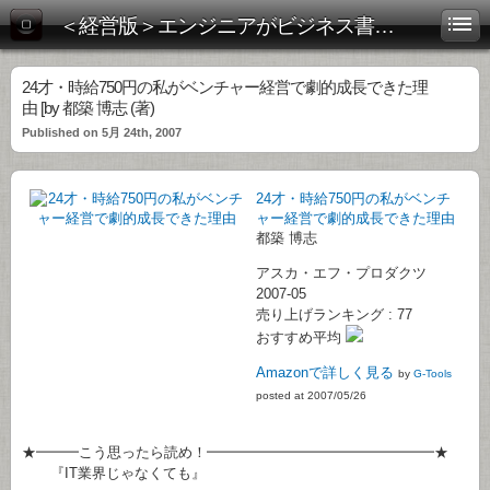
＜経営版＞エンジニアがビジネス書を斬る！
24才・時給750円の私がベンチャー経営で劇的成長できた理
由 [by 都築 博志 (著)
Published on 5月 24th, 2007
24才・時給750円の私がベンチ
ャー経営で劇的成長できた理由
都築 博志
アスカ・エフ・プロダクツ
2007-05
売り上げランキング : 77
おすすめ平均
Amazonで詳しく見る
by
G-Tools
posted at 2007/05/26
★━━━こう思ったら読め！━━━━━━━━━━━━━━━━★
『IT業界じゃなくても』