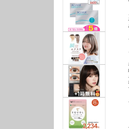
いい
とこ
石割
あっ
そ
「ど
とい
本著
経営
さま
利益
で
そ
利益
で