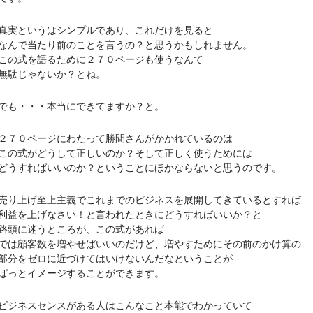
というはシンプルであり、これだけを見ると
で当たり前のことを言うの？と思うかもしれません。
式を語るために２７０ページも使うなんて
駄じゃないか？とね。
も・・・本当にできてますか？と。
０ページにわたって勝間さんがかかれているのは
式がどうして正しいのか？そして正しく使うためには
すればいいのか？ということにほかならないと思うのです。
上げ至上主義でこれまでのビジネスを展開してきているとすれば
を上げなさい！と言われたときにどうすればいいか？と
頭に迷うところが、この式があれば
顧客数を増やせばいいのだけど、増やすためにその前のかけ算の
をゼロに近づけてはいけないんだなということが
っとイメージすることができます。
ネスセンスがある人はこんなこと本能でわかっていて