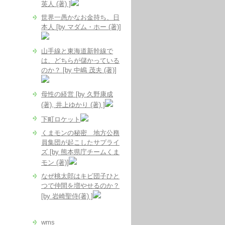
英人 (著) ]
世界一愚かなお金持ち、日
本人 [by マダム・ホー (著)]
山手線と東海道新幹線で
は、どちらが儲かっている
のか？ [by 中嶋 茂夫 (著)]
母性の経営 [by 久野康成
(著), 井上ゆかり (著) ]
下町ロケット
くまモンの秘密 地方公務
員集団が起こしたサプライ
ズ [by 熊本県庁チームくま
モン (著)]
なぜ桃太郎はキビ団子ひと
つで仲間を増やせるのか？
[by 岩崎聖侍(著) ]
wms