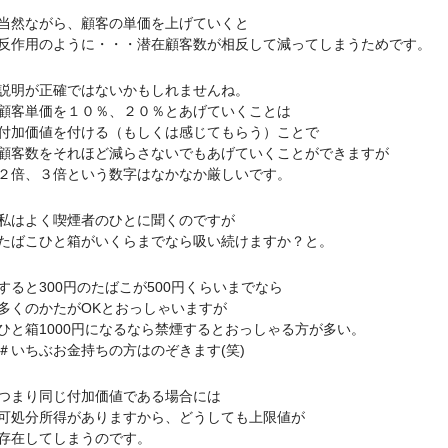
然ながら、顧客の単価を上げていくと
用のように・・・潜在顧客数が相反して減ってしまうためです。
明が正確ではないかもしれませんね。
単価を１０％、２０％とあげていくことは
価値を付ける（もしくは感じてもらう）ことで
数をそれほど減らさないでもあげていくことができますが
、３倍という数字はなかなか厳しいです。
はよく喫煙者のひとに聞くのですが
こひと箱がいくらまでなら吸い続けますか？と。
と300円のたばこが500円くらいまでなら
のかたがOKとおっしゃいますが
箱1000円になるなら禁煙するとおっしゃる方が多い。
ちぶお金持ちの方はのぞきます(笑)
まり同じ付加価値である場合には
分所得がありますから、どうしても上限値が
在してしまうのです。