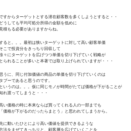
からターゲットとする潜在顧客数を多くしようとすると・・
しても平均可処分所得の金額を低めに
積もる必要がありますからね。
と。。。最初は狭いターゲットに対して高い顧客単価
こで投資分をきっちり回収して
にターゲットを広げつつ単価を切り下げていく戦略が
れることが多いと本著では取り上げられていますが・・・
に、同じ付加価値の商品の単価を切り下げていくのは
ブーであると思うのです。
うのは。。。仮に同じモノが時間がたてば価格が下がることが
れ渡ってしまうと・・・
価格の時に本来ならば買ってくれる人の一部までも
格が下がるのだったらまとう」と思われてしまうから。
動いたひとにより高い価値を提供できるような
をまぜてきっちりと、顧客層を広げていくことを