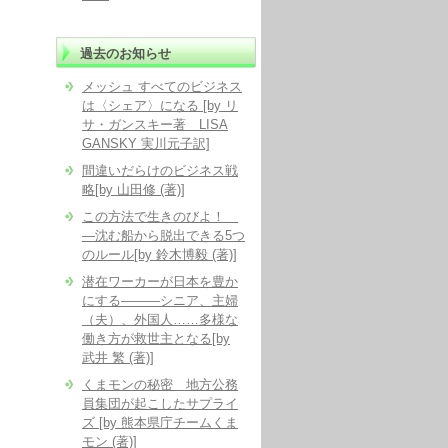
過去のお知らせ
メッシュ すべてのビジネス
は〈シェア〉になる [by リ
サ・ガンスキー著 LISA
GANSKY 実川元子訳]
間違いだらけのビジネス戦
略[by 山田修 (著)]
この方法で生きのびよ！
―沈む船から脱出できる5つ
のルール[by 鈴木博毅 (著)]
潜在ワーカーが日本を豊か
にする―――シニア、主婦
（夫）、外国人……多様な
働き方が救世主となる[by
武井 繁 (著)]
くまモンの秘密 地方公務
員集団が起こしたサプライ
ズ [by 熊本県庁チームくま
モン (著)]