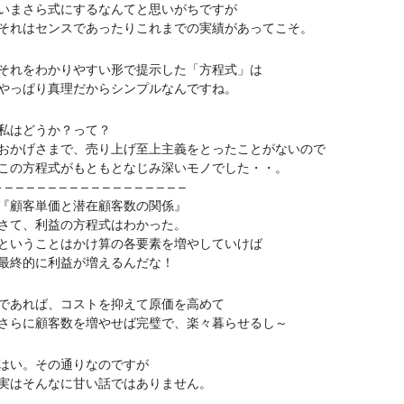
さら式にするなんてと思いがちですが
はセンスであったりこれまでの実績があってこそ。
をわかりやすい形で提示した「方程式」は
ぱり真理だからシンプルなんですね。
はどうか？って？
げさまで、売り上げ至上主義をとったことがないので
方程式がもともとなじみ深いモノでした・・。
– – – – – – – – – – – – – – – –
顧客単価と潜在顧客数の関係』
て、利益の方程式はわかった。
うことはかけ算の各要素を増やしていけば
終的に利益が増えるんだな！
あれば、コストを抑えて原価を高めて
に顧客数を増やせば完璧で、楽々暮らせるし～
い。その通りなのですが
はそんなに甘い話ではありません。