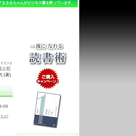
アまるるちゃんがビジネス書を斬っています。
ードリンク
書を斬
 (著)
4-09
粉もの