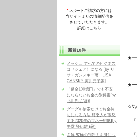
*
レポートご請求の方には
当サイトよりの情報配信を
させていただきます。
詳細は
こちら
新着10件
★━
メッシュ すべてのビジネス
『
は〈シェア〉になる [by リ
サ・ガンスキー著 LISA
と
GANSKY 実川元子訳]
★━
「借金100億円」でも不安
にならないお金の教科書[by
北川邦弘(著)]
☆気
グーグル検索だけでお金持
ちになる方法-貧乏人が激怒
『
する2020年のマネー戦略[by
午堂 登紀雄 (著)]
『
図解 究極の判断力を身につ