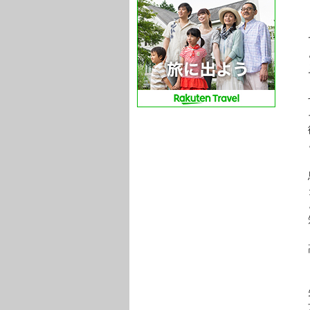
です
どう
見
する
そ
徐々
とら
思う
タ
とい
知
高い
「価
先に
方法