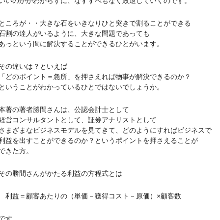
のかがわからずに、なすすべもなく敗退していくのです。
ろが・・大きな石をいきなりひと突きで割ることができる
の達人がいるように、大きな問題であっても
という間に解決することができるひとがいます。
の違いは？といえば
のポイント＝急所」を押さえれば物事が解決できるのか？
うことがわかっているひとではないでしょうか。
の著者勝間さんは、公認会計士として
コンサルタントとして、証券アナリストとして
ざまなビジネスモデルを見てきて、どのようにすればビジネスで
を出すことができるのか？というポイントを押さえることが
きた方。
の勝間さんがかたる利益の方程式とは
＝顧客あたりの（単価－獲得コスト－原価）×顧客数
す。