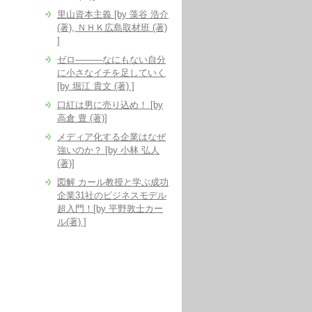
里山資本主義 [by 藻谷 浩介
(著), ＮＨＫ広島取材班 (著)
]
ゼロ―――なにもない自分
に小さなイチを足していく
[by 堀江 貴文 (著) ]
口紅は男に売り込め！ [by
高倉 豊 (著)]
メディア化する企業はなぜ
強いのか？ [by 小林 弘人
(著)]
図解 カール教授と学ぶ成功
企業31社のビジネスモデル
超入門！[by 平野敦士カー
ル(著) ]