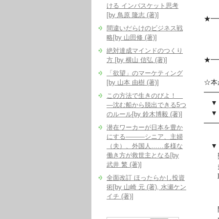
ける インバスケット思考
[by 鳥原 隆志 (著)]
★━
間違いだらけのビジネス戦
『
略[by 山田修 (著)]
自
絶対達成マインドのつくり
★━
方 [by 横山 信弘 (著)]
「欲望」のマーケティング
☆本
[by 山本 由樹 (著)]
━━
この方法で生きのびよ！
▼『
―沈む船から脱出できる5つ
▼『
のルール[by 鈴木博毅 (著)]
━━
潜在ワーカーが日本を豊か
にする―――シニア、主婦
▼『
（夫）、外国人……多様な
働き方が救世主となる[by
難し
武井 繁 (著)]
多く
取り
全面改訂 ほったらかし投資
術[by 山崎 元 (著), 水瀬ケン
イチ (著)]
問題