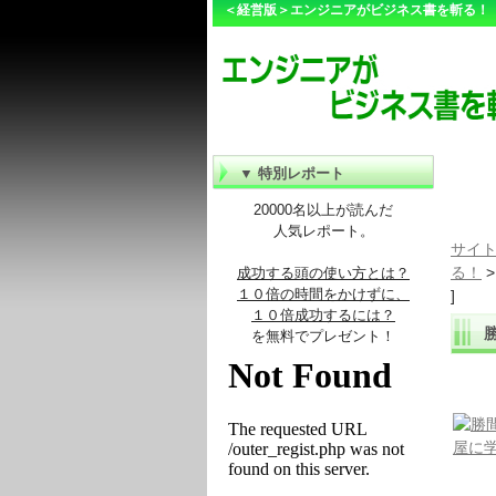
＜経営版＞エンジニアがビジネス書を斬る！
▼ 特別レポート
20000名以上が読んだ
人気レポート。
サイト
る！
成功する頭の使い方とは？
１０倍の時間をかけずに、
]
１０倍成功するには？
勝
を無料でプレゼント！