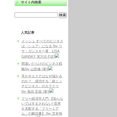
サイト内検索
人気記事
メッシュ すべてのビジネス
は〈シェア〉になる [by リ
サ・ガンスキー著 LISA
GANSKY 実川元子訳]
間違いだらけのビジネス戦
略[by 山田修 (著)]
耳かきエステはなぜ儲かる
のか？ 成功する「超ニッ
チビジネス」のカラクリ
[by 鬼頭 宏昌 (著)]
フリー経済学入門 【知らな
いではすまされない! 世界
を支配する「フリーミア
ム」の解説書】 [by 苫米地