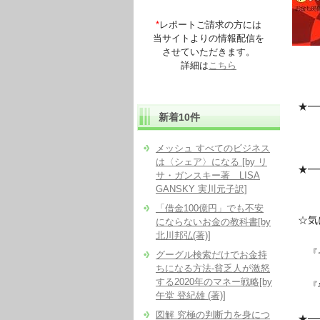
*
レポートご請求の方には
当サイトよりの情報配信を
させていただきます。
詳細は
こちら
★━
新着10件
『
メッシュ すべてのビジネス
せ
は〈シェア〉になる [by リ
★━
サ・ガンスキー著 LISA
GANSKY 実川元子訳]
「借金100億円」でも不安
☆気
にならないお金の教科書[by
北川邦弘(著)]
『
グーグル検索だけでお金持
ちになる方法-貧乏人が激怒
する2020年のマネー戦略[by
『
午堂 登紀雄 (著)]
図解 究極の判断力を身につ
★━