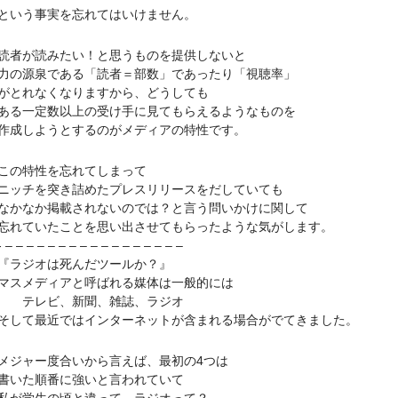
いう事実を忘れてはいけません。
が読みたい！と思うものを提供しないと
源泉である「読者＝部数」であったり「視聴率」
とれなくなりますから、どうしても
一定数以上の受け手に見てもらえるようなものを
しようとするのがメディアの特性です。
の特性を忘れてしまって
チを突き詰めたプレスリリースをだしていても
なか掲載されないのでは？と言う問いかけに関して
ていたことを思い出させてもらったような気がします。
– – – – – – – – – – – – – – – –
ラジオは死んだツールか？』
メディアと呼ばれる媒体は一般的には
レビ、新聞、雑誌、ラジオ
て最近ではインターネットが含まれる場合がでてきました。
ャー度合いから言えば、最初の4つは
いた順番に強いと言われていて