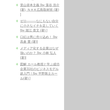
里山資本主義 [by 藻谷 浩介
(著), ＮＨＫ広島取材班 (著)
]
ゼロ―――なにもない自分
に小さなイチを足していく
[by 堀江 貴文 (著) ]
口紅は男に売り込め！ [by
高倉 豊 (著)]
メディア化する企業はなぜ
強いのか？ [by 小林 弘人
(著)]
図解 カール教授と学ぶ成功
企業31社のビジネスモデル
超入門！[by 平野敦士カー
ル(著) ]