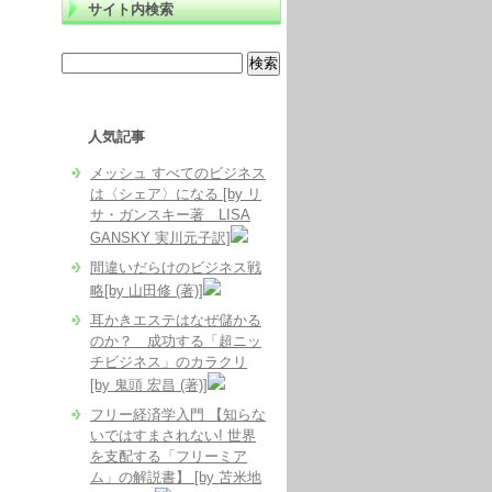
サイト内検索
人気記事
メッシュ すべてのビジネス
は〈シェア〉になる [by リ
サ・ガンスキー著 LISA
GANSKY 実川元子訳]
間違いだらけのビジネス戦
略[by 山田修 (著)]
耳かきエステはなぜ儲かる
のか？ 成功する「超ニッ
チビジネス」のカラクリ
[by 鬼頭 宏昌 (著)]
フリー経済学入門 【知らな
いではすまされない! 世界
を支配する「フリーミア
ム」の解説書】 [by 苫米地