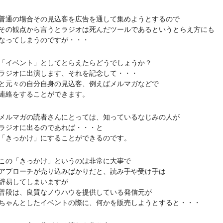
の場合その見込客を広告を通して集めようとするので
観点から言うとラジオは死んだツールであるというとらえ方にも
ってしまうのですが・・・
ベント」としてとらえたらどうでしょうか？
オに出演します、それを記念して・・・
々の自分自身の見込客、例えばメルマガなどで
絡をすることができます。
マガの読者さんにとっては、知っているなじみの人が
ジオに出るのであれば・・・と
っかけ」にすることができるのです。
「きっかけ」というのは非常に大事で
ローチが売り込みばかりだと、読み手や受け手は
易してしまいますが
は、良質なノウハウを提供している発信元が
んとしたイベントの際に、何かを販売しようとすると・・・