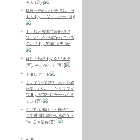
英人 (著) ]
世界一愚かなお金持ち、日
本人 [by マダム・ホー (著)]
山手線と東海道新幹線で
は、どちらが儲かっている
のか？ [by 中嶋 茂夫 (著)]
母性の経営 [by 久野康成
(著), 井上ゆかり (著) ]
下町ロケット
くまモンの秘密 地方公務
員集団が起こしたサプライ
ズ [by 熊本県庁チームくま
モン (著)]
なぜ桃太郎はキビ団子ひと
つで仲間を増やせるのか？
[by 岩崎聖侍(著) ]
wms