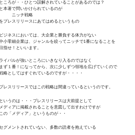
ろが・・ひとつ誤解されていることがあるのでは？
本著で問いかけられているのが
ッチ戦略
レスリリースにあてはめるというもの
ネスにおいては、大企業と勝負する体力がない
零細企業は、ジャンルを絞ってニッチで1番になることを
指せ！といいます。
バルが強いところにいきなり入るのではなく
１番！になってから、次に少しずつ領地を広げていくので
としてはすぐれているのですが・・・・
スリリースではこの戦略は間違っているというのです。
うのは・・・プレスリリースは大前提として
ィアに掲載されることを意図して出すわけですが
の「メディア」というものが・・
メントされていない、多数の読者を抱えている