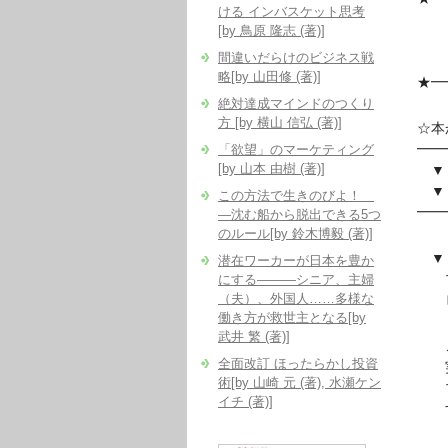
ける インバスケット思考
『
[by 鳥原 隆志 (著)]
間違いだらけのビジネス戦
ビ
略[by 山田修 (著)]
★━
絶対達成マインドのつくり
方 [by 横山 信弘 (著)]
☆本
━━
「欲望」のマーケティング
[by 山本 由樹 (著)]
▼『
▼『
この方法で生きのびよ！
━━
―沈む船から脱出できる5つ
のルール[by 鈴木博毅 (著)]
▼『
潜在ワーカーが日本を豊か
プレ
にする―――シニア、主婦
（夫）、外国人……多様な
ビ
働き方が救世主となる[by
武井 繁 (著)]
こ
全面改訂 ほったらかし投資
実際
術[by 山崎 元 (著), 水瀬ケン
プレ
イチ (著)]
す