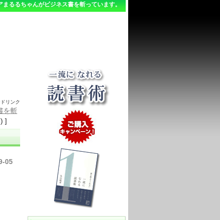
アまるるちゃんがビジネス書を斬っています。
ードリンク
書を斬
 ]
9-05