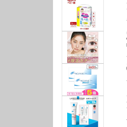
とこ
と
ニ
をプ
ビジ
中小
目
ライ
まず
戦略
プレ
とい
メデ
こ
セグ