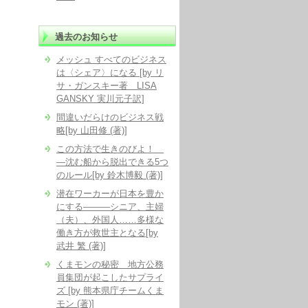
過去のお知らせ
メッシュ すべてのビジネス
は〈シェア〉になる [by リ
サ・ガンスキー著 LISA
GANSKY 実川元子訳]
間違いだらけのビジネス戦
略[by 山田修 (著)]
この方法で生きのびよ！
―沈む船から脱出できる5つ
のルール[by 鈴木博毅 (著)]
潜在ワーカーが日本を豊か
にする―――シニア、主婦
（夫）、外国人……多様な
働き方が救世主となる[by
武井 繁 (著)]
くまモンの秘密 地方公務
員集団が起こしたサプライ
ズ [by 熊本県庁チームくま
モン (著)]