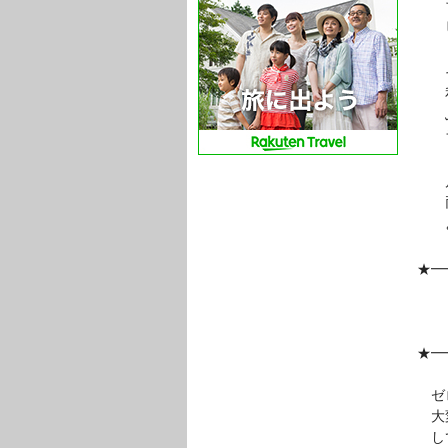
ち
ビ
そ
私も
ふれ
ラジ
片方
両
より
★━
『
ど
★━
ゼロ
大変
し