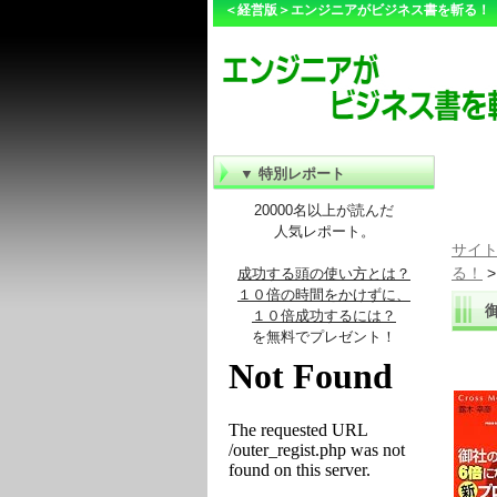
＜経営版＞エンジニアがビジネス書を斬る！
▼ 特別レポート
20000名以上が読んだ
人気レポート。
サイト
る！
成功する頭の使い方とは？
１０倍の時間をかけずに、
１０倍成功するには？
を無料でプレゼント！